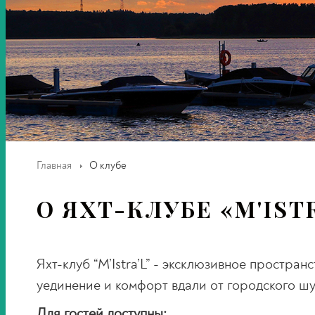
Главная
О клубе
О ЯХТ-КЛУБЕ «M'IST
Яхт-клуб “M’Istra’L” - эксклюзивное простр
уединение и комфорт вдали от городского шу
Для гостей доступны: