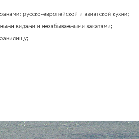
торанами: русско-европейской и азиатской кухни;
сными видами и незабываемыми закатами;
хранилищу;